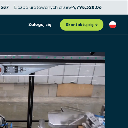
,592
Liczba uratowanych drzew
4,798,328.10
Zaloguj się
Skontaktuj się →