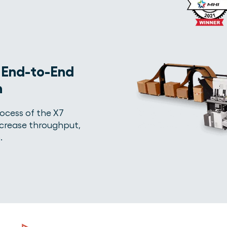
h End-to-End
n
ocess of the X7
ncrease throughput,
.