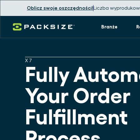
Oblicz swoje oszczędności!
Liczba wyprodukow
Branże
R
X7
Fully Autom
Your Order
Fulfillment
Process