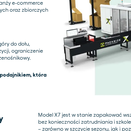
ranży e-commerce
ych oraz zbiorczych
góry do dołu,
ycji, ograniczenie
rzenośnikowy.
podajnikiem, która
Model X7 jest w stanie zapakować wsz
y
bez konieczności zatrudniania i szk
– zarówno w szczycie sezonu, jak i po