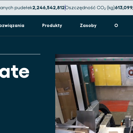
anych pudełek
2,246,542,827
Oszczędność CO₂ (kg)
613,099
ozwiązania
Produkty
Zasoby
O
ate