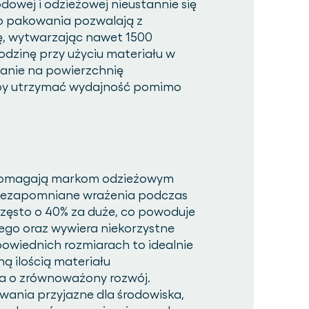
wej i odzieżowej nieustannie się
o pakowania pozwalają z
ę, wytwarzając nawet 1500
dzinę przy użyciu materiału w
anie na powierzchnię
aby utrzymać wydajność pomimo
pomagają markom odzieżowym
 niezapomniane wrażenia podczas
zęsto o 40% za duże, co powoduje
ego oraz wywiera niekorzystne
owiednich rozmiarach to idealnie
ą ilością materiału
a o zrównoważony rozwój.
ania przyjazne dla środowiska,