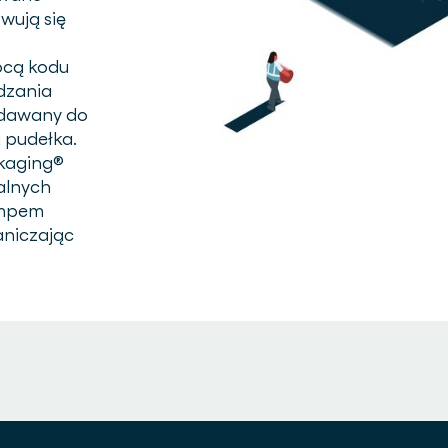
wują się
ocą kodu
dzania
odawany do
 pudełka.
kaging®
alnych
empem
aniczając