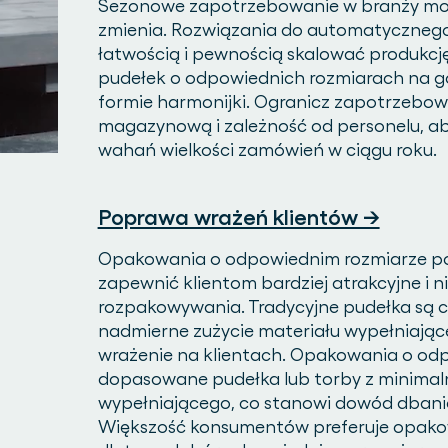
Sezonowe zapotrzebowanie w branży modo
zmienia. Rozwiązania do automatyczneg
łatwością i pewnością skalować produkcj
pudełek o odpowiednich rozmiarach na go
formie harmonijki. Ogranicz zapotrzebow
magazynową i zależność od personelu, 
wahań wielkości zamówień w ciągu roku.
Poprawa wrażeń klientów →
Opakowania o odpowiednim rozmiarze 
zapewnić klientom bardziej atrakcyjne i
rozpakowywania. Tradycyjne pudełka są c
nadmierne zużycie materiału wypełniając
wrażenie na klientach. Opakowania o odp
dopasowane pudełka lub torby z minimaln
wypełniającego, co stanowi dowód dbani
Większość konsumentów preferuje opakow