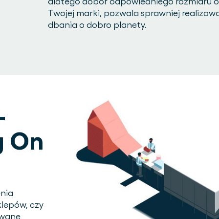
dlatego dobór odpowiedniego rozmiaru 
Twojej marki, pozwala sprawniej realizow
dbania o dobro planety.
-
g On
enia
klepów, czy
owane