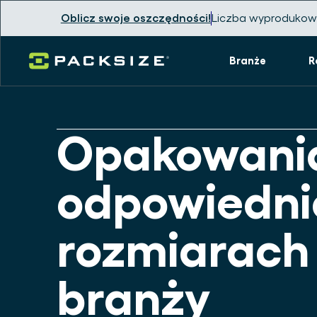
Oblicz swoje oszczędności!
Liczba wyprodukow
Branże
R
Opakowani
odpowiedni
rozmiarach
branży