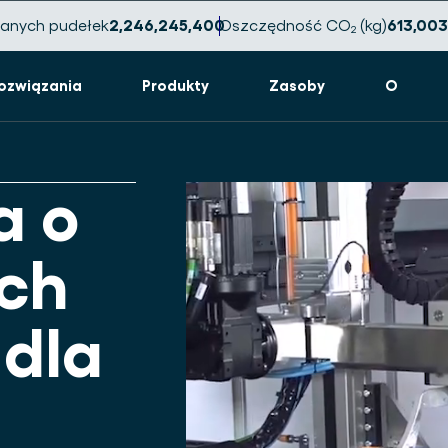
anych pudełek
2,246,245,409
Oszczędność CO₂ (kg)
613,003
ozwiązania
Produkty
Zasoby
O
a o
ch
 dla