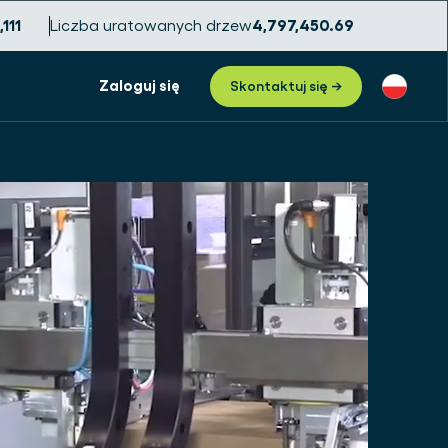
,114
Liczba uratowanych drzew
4,797,450.72
Zaloguj się
Skontaktuj się →