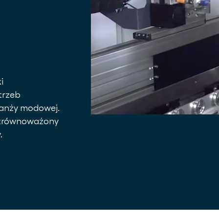
i
trzeb
ranży modowej.
o zrównoważony
.