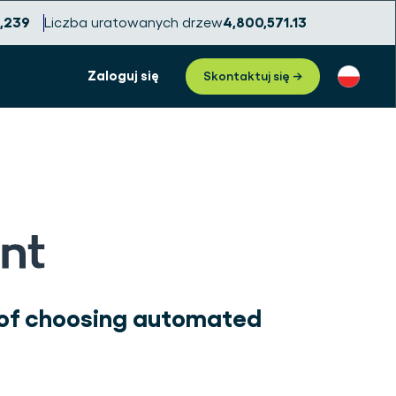
6,246
Liczba uratowanych drzew
4,800,571.19
Zaloguj się
Skontaktuj się →
 of choosing automated