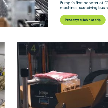
Europe's first adopter of
machines, sustaining busi
Przeczytaj ich historię