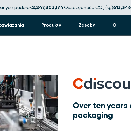
anych pudełek
2,247,303,194
Oszczędność CO₂ (kg)
613,34
ozwiązania
Produkty
Zasoby
O
Over ten years
packaging