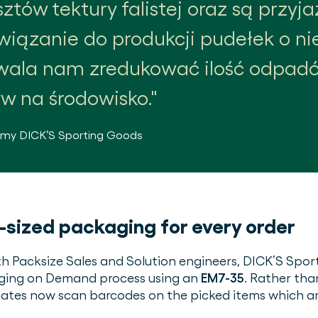
tów tektury falistej oraz są przyja
wiązanie do produkcji pudełek o 
ala nam zredukować ilość odpadó
w na środowisko.
rmy
DICK’S Sporting Goods
-sized packaging for every order
ith Packsize Sales and Solution engineers, DICK’S Sp
aging on Demand process using an
EM7-35
. Rather tha
iates now scan barcodes on the picked items which a