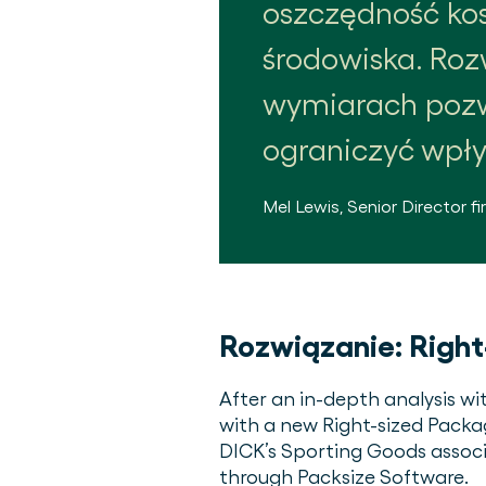
oszczędność kosz
środowiska. Roz
wymiarach pozw
ograniczyć wpły
Mel Lewis
,
Senior Director
fi
Rozwiązanie:
Right
After an in-depth analysis w
with a new Right-sized Pack
DICK’s Sporting Goods assoc
through Packsize Software.