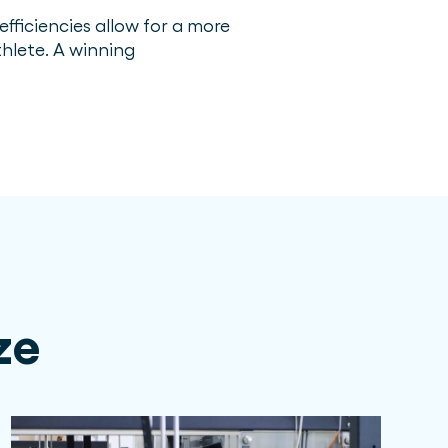
fficiencies allow for a more
thlete. A winning
ze