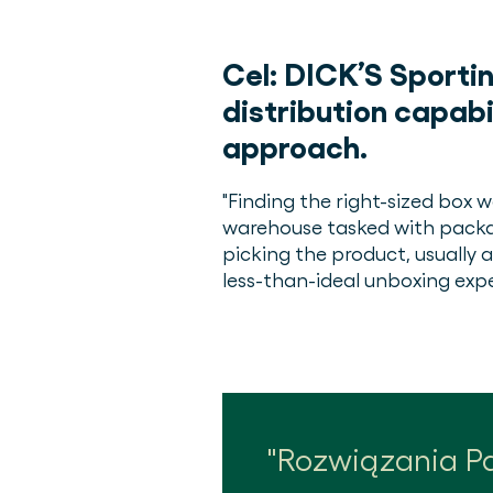
Cel:
DICK’S Sportin
distribution capab
approach.
"Finding the right-sized box 
warehouse tasked with packa
picking the product, usually 
less-than-ideal unboxing exp
Rozwiązania Pa