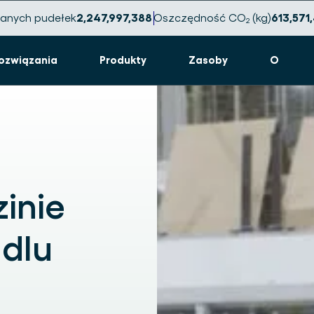
anych pudełek
2,247,997,398
Oszczędność CO₂ (kg)
613,571
ozwiązania
Produkty
Zasoby
O
inie
dlu