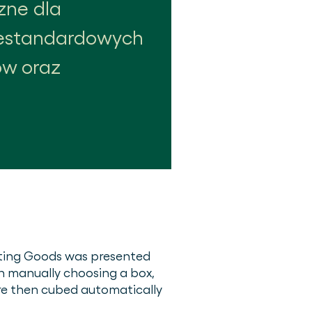
zne dla
niestandardowych
w oraz
orting Goods was presented
n manually choosing a box,
re then cubed automatically