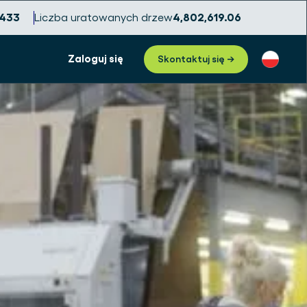
,436
Liczba uratowanych drzew
4,802,619.09
Zaloguj się
Skontaktuj się →