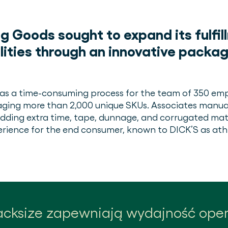
g Goods sought to expand its fulfi
ilities through an innovative packa
was a time-consuming process for the team of 350 emp
ging more than 2,000 unique SKUs. Associates manual
adding extra time, tape, dunnage, and corrugated mater
erience for the end consumer, known to DICK’S as athl
cksize zapewniają wydajność oper