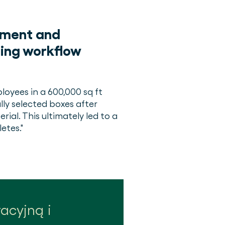
llment and
ging workflow
loyees in a 600,000 sq ft
ly selected boxes after
ial. This ultimately led to a
etes."
acyjną i